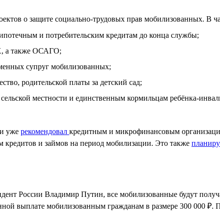
роектов о защите социально-трудовых прав мобилизованных. В ч
ипотечным и потребительским кредитам до конца службы;
Х, а также ОСАГО;
ременных супруг мобилизованных;
ство, родительской платы за детский сад;
 сельской местности и единственным кормильцам ребёнка-инвал
ии уже
рекомендовал
кредитным и микрофинансовым организация
м кредитов и займов на период мобилизации. Это также
планир
дент России Владимир Путин, все мобилизованные будут получа
нной выплате мобилизованным гражданам в размере 300 000 ₽. 