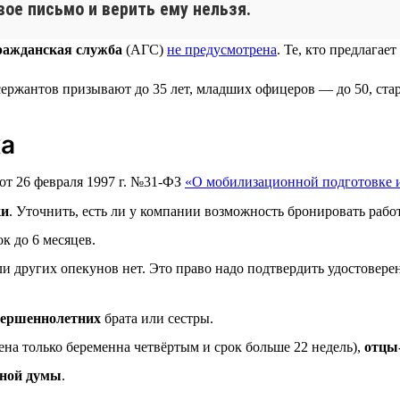
вое письмо и верить ему нельзя.
ражданская служба
(АГС)
не предусмотрена
. Те, кто предлага
 сержантов призывают до 35 лет, младших офицеров — до 50, ст
ка
 от 26 февраля 1997 г. №31-ФЗ
«О мобилизационной подготовке 
ки
. Уточнить, есть ли у компании возможность бронировать работ
к до 6 месяцев.
сли других опекунов нет. Это право надо подтвердить удостове
вершеннолетних
брата или сестры.
ена только беременна четвёртым и срок больше 22 недель),
отцы
нной думы
.