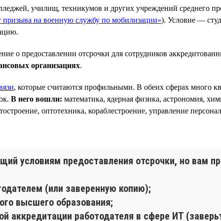
олледжей, училищ, техникумов и других учреждений среднего пр
от призыва на военную службу по мобилизации»
). Условие — сту
ацию.
ние о предоставлении отсрочки для сотрудников аккредитован
ансовых организациях
.
вязи
, которые считаются профильными. В обеих сферах много 
ок.
В него вошли:
математика, ядерная физика, астрономия, хим
ётостроение, оптотехника, кораблестроение, управление персонал
щий условиям предоставления отсрочки, но вам пр
тодателем (или заверенную копию);
ого высшего образования;
ой аккредитации работодателя в сфере ИТ (заверьт