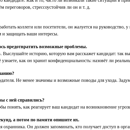
кандидате. Как и то, часто ли возникали такие ситуации в прин
 переговоров, стрессоустойчив ли он и т. д.
ботать коллеги или посетители, он жалуется на руководство, у в
ям и защищать ваши интересы.
лось предотвратить возможные проблемы.
 Выслушайте историю, которую вам расскажет кандидат: так вы
 узнаете, как он хранит конфиденциальность: назовёт ли реальн
мпанию?
дателя. Не менее значимы и возможные поводы для ухода. Задум
вы с ней справились?
ы понять, как реагирует ваш кандидат на возникновение угрозы,
екунд, а потом по памяти опишите их.
я охранника. Он должен запоминать, кто получает доступ в орга