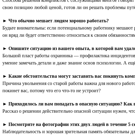
Способы решения конфликтов с сослуживцами многое говорят о 
свою позицию любой ценой, готов ли он решать проблемы путём
►
Что обычно мешает людям хорошо работать?
Будьте внимательны: если потенциальному работнику мешают ра
он вряд ли будет ответственно относиться к своим обязанност
►
Опишите ситуацию из вашего опыта, в которой вам уда
Большой пласт работы охранника — профилактика инцидентов.
умение замечать детали и даже знание основ психологии. А ещё
►
Какие обстоятельства могут заставить вас покинуть ко
Причина увольнения со старой работы важна для нового работо
покинет вас, потому что его что-то не устроит?
►
Приходилось ли вам попадать в опасную ситуацию? Как 
Рассказ о решении действительно опасной ситуации нужен, чтоб
►
Посмотрите на фотографии этих двух людей в течение 5 с
Наблюдательность и хорошая зрительная память обязательны дл