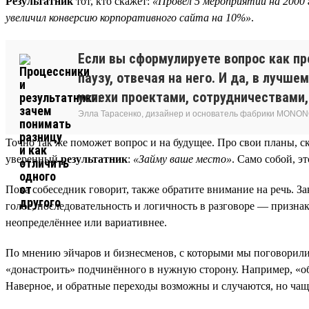
Результатник
тот, кто скажет:
«Провёл 5 мероприятий на 2000 
увеличил конверсию корпоративного сайта на 10%»
.
Если вы сформулируете вопрос как пр
паузу, отвечая на него. И да, в лучш
успехи проектами, сотрудничествами,
Элла Тарасенко, дизайнер и основатель фабрики MONON
Точно так же поможет вопрос и на будущее. Про свои планы, ск
уверенный
результатник
:
«Займу ваше место»
. Само собой, э
Пока собеседник говорит, также обратите внимание на речь. З
голос, последовательность и логичность в разговоре — признак
неопределённее или вариативнее.
По мнению эйчаров и бизнесменов, с которыми мы поговорили, 
«донастроить» подчинённого в нужную сторону. Например, «о
Наверное, и обратные переходы возможны и случаются, но чаще в