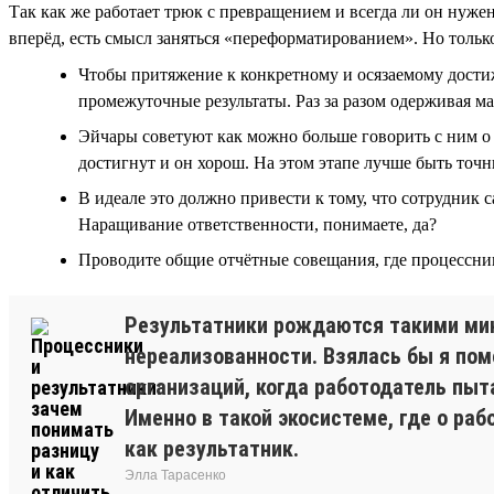
Так как же работает трюк с превращением и всегда ли он нуже
вперёд, есть смысл заняться «переформатированием». Но только
Чтобы притяжение к конкретному и осязаемому достиж
промежуточные результаты. Раз за разом одерживая м
Эйчары советуют как можно больше говорить с ним о ц
достигнут и он хорош. На этом этапе лучше быть точны
В идеале это должно привести к тому, что сотрудник 
Наращивание ответственности, понимаете, да?
Проводите общие отчётные совещания, где процессник
Результатники рождаются такими мини
нереализованности. Взялась бы я по
организаций, когда работодатель пыт
Именно в такой экосистеме, где о раб
как результатник.
Элла Тарасенко