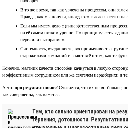
наоборот.
В то же время, так как увлечены процессом, они заме
Правда, как мы поняли, иногда это «засасывает» и на
Если мы имеем дело с (гипер)ответственным процессник
на её самом низком уровне. По принципу: есть задание
пере- или выгоранием.
Системность, въедливость, восприимчивость к рутине
старожилами компаний и знают всё о том, как те фун
Конечно, маятник качеств способен качнуться в любую сторону
и эффективным сотрудником или же сеятелем неразберихи и тем
А что
про результатников
? Считается, что их ценят больше, о
так совершенна, как кажется.
Тем, кто сильно ориентирован на рез
терпения, дотошности. Результатники
что важные и многосоставные дела о