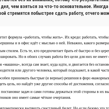
дел, чем взяться за что-то основательное. Иногда
орой стремятся побыстрее сдать работу, отчего мо
ит формула «работать, чтобы жить». Их кредо: работать, чтобы
вершины и в офис идёт с мыслью о ней. Неважно, какого размера
м стилем. Есть те, кто предпочитает брать её быстро и без цер
шировать. Но в обоих случаях работа без цели для них не имеет
я «машина», всегда сам знает, куда идти, и двигается без остано
одителя или другого человека, который подскажет, в какой части
пособен принимать быстрые (и верные) решения в форс-мажорны
деть цель, но найдёт уже другие способы её достижения, соглас
постановке задач и сами готовы держаться этой стороны в их в
атников оно имеет самые чёткие очертания.
 автоматически вытянуть счастливый билет. Но если базово это т