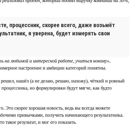
 реализовал проект, который поднял выручку компании на 30%,
е, процессник, скорее всего, даже возьмёт
ультатник, я уверена, будет измерять свои
ь на любимой и интересной работе, учиться новому»
,
примерное настроение и амбиции категорий понятны.
 решил, нашёл (а не делаю, решаю, нахожу), чёткий и ровный
у процессника, но формулировки будут мягче, как будто
. Это скорее хорошая новость, ведь вы всегда можете
рабочими привычками, получить начинающего результатника.
 такое результат, и мог его показать.