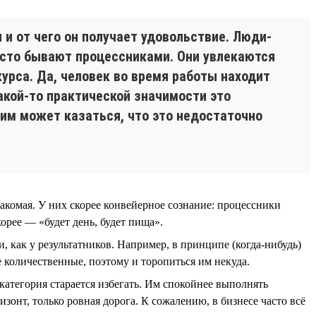
 и от чего он получает удовольствие. Люди-
часто бывают процессниками. Они увлекаются
курса. Да, человек во время работы находит
акой-то практической значимости это
к им может казаться, что это недостаточно
накомая. У них скорее конвейерное сознание: процессники
орее — «будет день, будет пища».
 как у результатников. Например, в принципе (когда-нибудь)
е количественные, поэтому и торопиться им некуда.
 категория старается избегать. Им спокойнее выполнять
изонт, только ровная дорога. К сожалению, в бизнесе часто всё