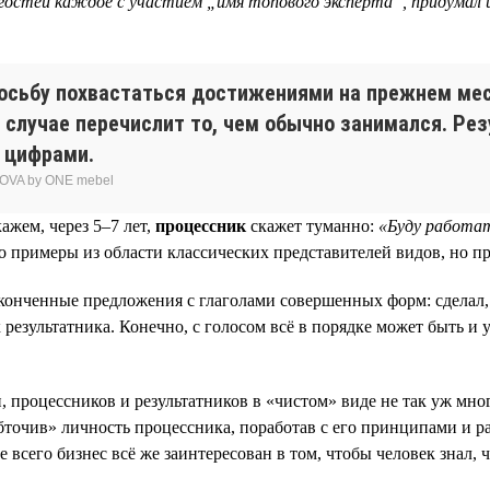
гостей каждое с участием „имя топового эксперта“, придумал и
осьбу похвастаться достижениями на прежнем мест
ем случае перечислит то, чем обычно занимался. Рез
 цифрами.
OVA by ONE mebel
ажем, через 5–7 лет,
процессник
скажет туманно:
«Буду работат
то примеры из области классических представителей видов, но 
аконченные предложения с глаголами совершенных форм: сделал,
 результатника. Конечно, с голосом всё в порядке может быть и 
процессников и результатников в «чистом» виде не так уж много
бточив» личность процессника, поработав с его принципами и 
сего бизнес всё же заинтересован в том, чтобы человек знал, что