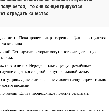
 получается, что они концентрируются
жет страдать качество.
 достигать. Пока процессник размеренно и буднично трудится,
 эта вершина.
емоний. Есть другие, которые могут выстроить детальную
 смысла.
вок, но это не так. Нередко и таким целеустремлённым
 лучше сверяться с картой по пути к главной метке.
х ситуациях. Даже если внешние условия начнут стремительно
но новым вводным.
ыполнении. Если у процессников понятие результата,
от рабочий темперамент, который вам нужен, отрегулировать