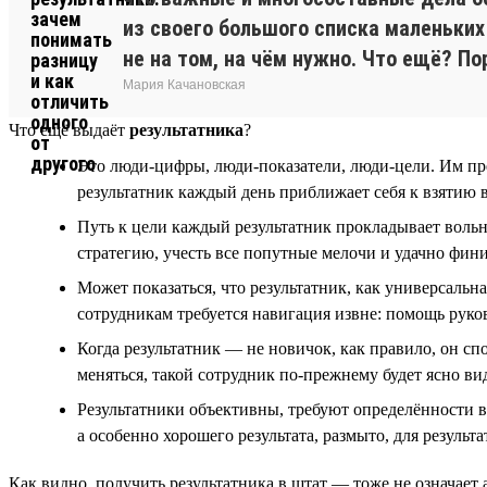
из своего большого списка маленьких 
не на том, на чём нужно. Что ещё? П
Мария Качановская
Что ещё выдаёт
результатника
?
Это люди-цифры, люди-показатели, люди-цели. Им прет
результатник каждый день приближает себя к взятию 
Путь к цели каждый результатник прокладывает вольны
стратегию, учесть все попутные мелочи и удачно фини
Может показаться, что результатник, как универсальна
сотрудникам требуется навигация извне: помощь руков
Когда результатник — не новичок, как правило, он с
меняться, такой сотрудник по-прежнему будет ясно ви
Результатники объективны, требуют определённости в 
а особенно хорошего результата, размыто, для результ
Как видно, получить результатника в штат — тоже не означает