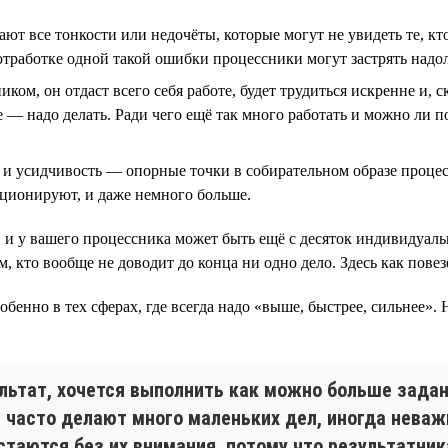
чают все тонкости или недочёты, которые могут не увидеть те, 
 отработке одной такой ошибки процессники могут застрять надо
ом, он отдаст всего себя работе, будет трудиться искренне и, с
 — надо делать. Ради чего ещё так много работать и можно ли по
 и усидчивость — опорные точки в собирательном образе процесс
кционируют, и даже немного больше.
, и у вашего процессника может быть ещё с десяток индивидуал
, кто вообще не доводит до конца ни одно дело. Здесь как повез
собенно в тех сферах, где всегда надо «выше, быстрее, сильнее».
ультат, хочется выполнить как можно больше задан
 часто делают много маленьких дел, иногда неваж
стаются без их внимания, потому что результатни