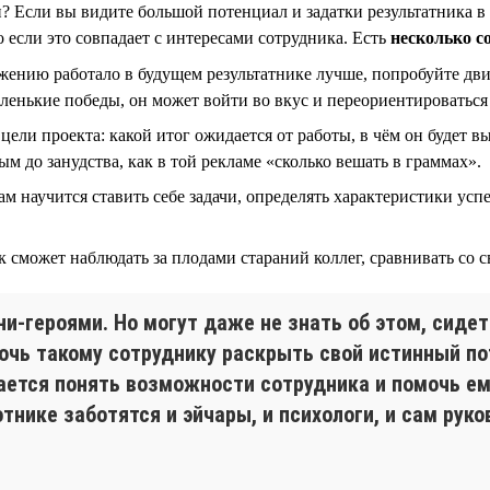
н? Если вы видите большой потенциал и задатки результатника в
 если это совпадает с интересами сотрудника. Есть
несколько с
ению работало в будущем результатнике лучше, попробуйте дви
аленькие победы, он может войти во вкус и переориентироватьс
ели проекта: какой итог ожидается от работы, в чём он будет вы
м до занудства, как в той рекламе «сколько вешать в граммах».
сам научится ставить себе задачи, определять характеристики ус
 сможет наблюдать за плодами стараний коллег, сравнивать со с
-героями. Но могут даже не знать об этом, сидет
мочь такому сотруднику раскрыть свой истинный п
ается понять возможности сотрудника и помочь ем
отнике заботятся и эйчары, и психологи, и сам рук