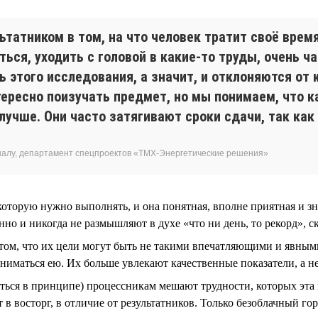
татником в том, на что человек тратит своё время
ься, уходить с головой в какие-то труды, очень 
 этого исследования, а значит, и отклоняются от 
ресно поизучать предмет, но мы понимаем, что к
 лучше. Они часто затягивают сроки сдачи, так ка
налу, департамент спецпроектов «ТМХ-Энергетические решения»
 которую нужно выполнять, и она понятная, вполне приятная и з
о и никогда не размышляют в духе «что ни день, то рекорд», ск
том, что их цели могут быть не такими впечатляющими и явными,
аниматься ею. Их больше увлекают качественные показатели, а н
биться в принципе) процессникам мешают трудности, которых эта
в восторг, в отличие от результатников. Только безоблачный гор