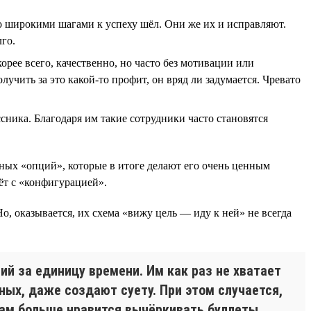
кто широкими шагами к успеху шёл. Они же их и исправляют.
лго.
корее всего, качественно, но часто без мотивации или
лучить за это какой-то профит, он вряд ли задумается. Чревато
ника. Благодаря им такие сотрудники часто становятся
ьных «опций», которые в итоге делают его очень ценным
ёт с «конфигурацией».
 Но, оказывается, их схема «вижу цель — иду к ней» не всегда
ий за единицу времени. Им как раз не хватает
ных, даже создают суету. При этом случается,
кам больше нравится вычёркивать буллеты