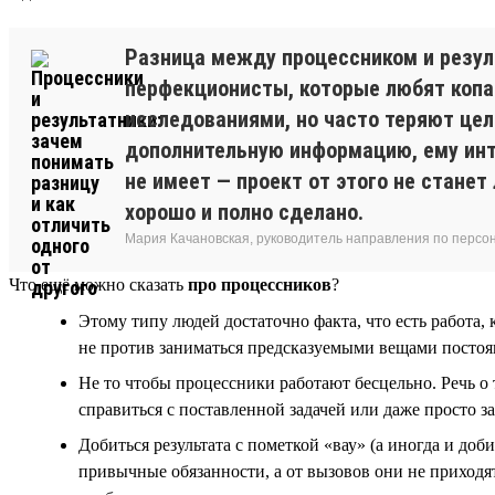
Разница между процессником и резуль
перфекционисты, которые любят копат
исследованиями, но часто теряют цель
дополнительную информацию, ему инте
не имеет — проект от этого не станет
хорошо и полно сделано.
Мария Качановская, руководитель направления по персо
Что ещё можно сказать
про процессников
?
Этому типу людей достаточно факта, что есть работа,
не против заниматься предсказуемыми вещами постоянн
Не то чтобы процессники работают бесцельно. Речь о 
справиться с поставленной задачей или даже просто з
Добиться результата с пометкой «вау» (а иногда и до
привычные обязанности, а от вызовов они не приходят 