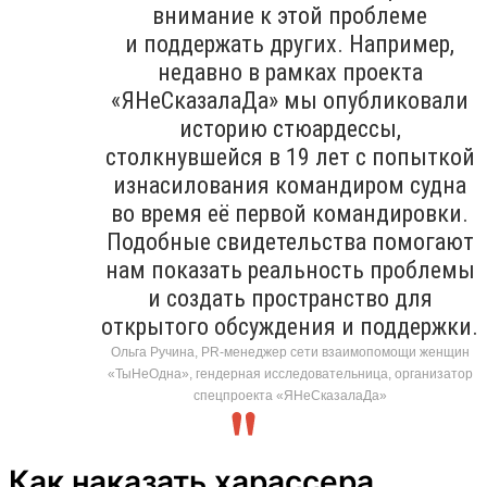
внимание к этой проблеме
и поддержать других. Например,
недавно в рамках проекта
«ЯНеСказалаДа» мы опубликовали
историю стюардессы,
столкнувшейся в 19 лет с попыткой
изнасилования командиром судна
во время её первой командировки.
Подобные свидетельства помогают
нам показать реальность проблемы
и создать пространство для
открытого обсуждения и поддержки.
Ольга Ручина, PR-менеджер сети взаимопомощи женщин
«ТыНеОдна», гендерная исследовательница, организатор
спецпроекта «ЯНеСказалаДа»
Как наказать харассера