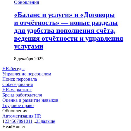
Обновления
«Баланс и услуги» и «Договоры
и отчётность» — новые разделы
для удобства пополнения счёта,
ведения отчётности и управления
услугами
8 декабря 2025
HR-беседы
Управление персоналом
Поиск персонала
Собеседования
HR-маркетинг
Бренд работодателя
Оценка и развитие навыков
Трудовое право
Обновления
Автоматизация HR
1
2
3
4
5
6
7
8
9
10
11
...
23
дальше
HeadHunter