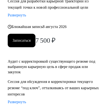
Сессия для разработки карьерной траектории из
нетворкинг для построения карьеры на текущей позиции и
текущей точки к новой профессиональной цели
на внешнем рынке.
Развернуть
• Успешные смены работы моих менти: Авито, Mars,
Henkel, BIC, Royal Canin, Яндекс, Beiersdorf, Danone.
Ближайшая запись
8 августа 2026
С чем помогу:
7 500
₽
Записаться
• Оценка текущего положения и совместный поиск разных
сценариев развития карьеры и компетенций
• Создание детального плана развития в продажах и
Аудит с корректировкой существующего резюме под
закупках, в том числе для перехода в другие сегменты
выбранную карьерную цель в сфере продаж или
• Составление резюме или корректировка существующего
закупок
(это ваша история, поэтому лучше, если автор вы)
• Подготовка к собеседованию на разных этапах (рекрутер,
Сессия для обсуждения и корректировки текущего
внутренний HR, нанимающий менеджер, руководитель
резюме “под ключ”, отталкиваясь от ваших карьерных
компании - разные подходы)
интересов
• Репетиция собеседования по разным этапам, с учетом
Развернуть
специфики собеседника