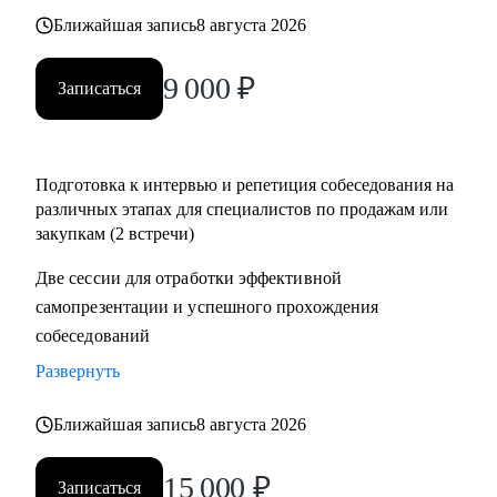
• Помощь в подготовке к прохождению тестирования SHL
Ближайшая запись
8 августа 2026
• Корректировка и продвижение профиля в LinkedIn.
9 000
₽
Записаться
Кому могу помочь:
Начинающим и опытным специалистам в областях:
• продаж и закупок FMCG
Подготовка к интервью и репетиция собеседования на
• B2B продажи и закупки (услуги, товары)
различных этапах для специалистов по продажам или
• маркетплейсы.
закупкам (2 встречи)
Две сессии для отработки эффективной
самопрезентации и успешного прохождения
собеседований
Развернуть
Ближайшая запись
8 августа 2026
15 000
₽
Записаться