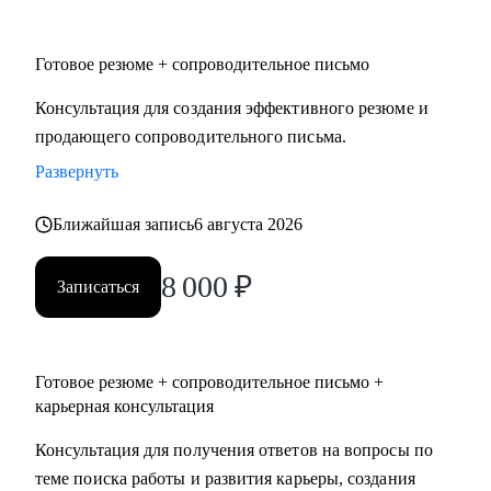
• Юриспруденция.
• Торговля: электронная коммерция, ТПС, розничная
Готовое резюме + сопроводительное письмо
торговля (e-com, FMCG, retail).
Консультация для создания эффективного резюме и
Я создаю высококачественный продукт, основываясь на
продающего сопроводительного письма.
индивидуальном подходе, детальном изучении
Развернуть
потребностей клиента, глубоком уровне экспертизы и
искреннем отношении к людям.
Ближайшая запись
6 августа 2026
8 000
₽
Записаться
Готовое резюме + сопроводительное письмо +
карьерная консультация
Консультация для получения ответов на вопросы по
теме поиска работы и развития карьеры, создания