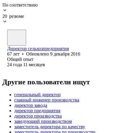
По соответствию
20 резюме
Директор сельхозпредприятия
67
лет
•
Обновлено
9 декабря 2016
Общий опыт
24
года
11
месяцев
Другие пользователи ищут
генеральный директор
главный инженер производства
директор завода
директор предприятия
директор производства
заведующий производством
заместитель директора по качеству
заместитель директора по производству