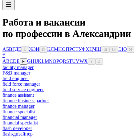
Работа и вакансии
по профессии в Александрии
А
Б
В
Г
Д
Е
Ж
З
И
К
Л
М
Н
О
П
Р
С
Т
У
Ф
Х
Ц
Ч
Ш
Э
Ю
Ё
Й
Щ
Ы
Я
#
A
B
C
D
E
G
H
I
J
K
L
M
N
O
P
Q
R
S
T
U
V
W
X
F
Y
Z
facility manager
F&B manager
field engineer
field force manager
field service engineer
finance assistant
finance business partner
finance manager
finance specialist
financial manager
financial specialist
flash developer
flash-дизайнер