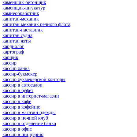
каменщик-бетонщик
каменщик-штукатур
камнеобработчик
капитан-механик
капитан-механик речного флота
капитан-наставник
капитан судна
капитан яхты
кардиолог
картограф
карщик
кассир
кассир банка
кассир-букмекер
кассир букмекерской конторы
кассир в автосалон
кассир в буфет
кассир в интернет-магазин
кассир в кафе
кассир в кофейню
кассир в магазин одежды
кассир в ночной клуб
кассир в отделение банка
кассир в офис
кассир в пиццерию