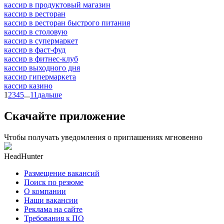
кассир в продуктовый магазин
кассир в ресторан
кассир в ресторан быстрого питания
кассир в столовую
кассир в супермаркет
кассир в фаст-фуд
кассир в фитнес-клуб
кассир выходного дня
кассир гипермаркета
кассир казино
1
2
3
4
5
...
11
дальше
Скачайте приложение
Чтобы получать уведомления о приглашениях мгновенно
HeadHunter
Размещение вакансий
Поиск по резюме
О компании
Наши вакансии
Реклама на сайте
Требования к ПО