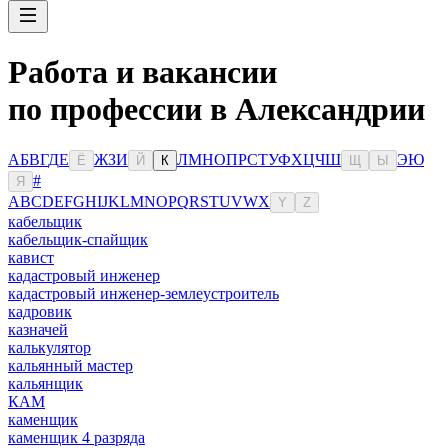
Работа и вакансии
по профессии в Александрии
А
Б
В
Г
Д
Е
Ж
З
И
Л
М
Н
О
П
Р
С
Т
У
Ф
Х
Ц
Ч
Ш
Э
Ю
Ё
Й
К
Щ
Ы
#
Я
A
B
C
D
E
F
G
H
I
J
K
L
M
N
O
P
Q
R
S
T
U
V
W
X
Y
Z
кабельщик
кабельщик-спайщик
кавист
кадастровый инженер
кадастровый инженер-землеустроитель
кадровик
казначей
калькулятор
кальянный мастер
кальянщик
КАМ
каменщик
каменщик 4 разряда