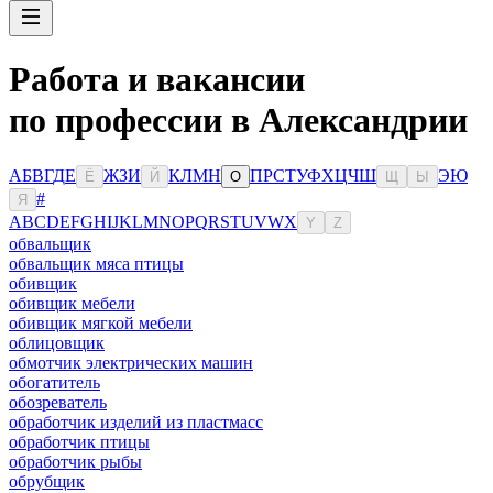
Работа и вакансии
по профессии в Александрии
А
Б
В
Г
Д
Е
Ж
З
И
К
Л
М
Н
П
Р
С
Т
У
Ф
Х
Ц
Ч
Ш
Э
Ю
Ё
Й
О
Щ
Ы
#
Я
A
B
C
D
E
F
G
H
I
J
K
L
M
N
O
P
Q
R
S
T
U
V
W
X
Y
Z
обвальщик
обвальщик мяса птицы
обивщик
обивщик мебели
обивщик мягкой мебели
облицовщик
обмотчик электрических машин
обогатитель
обозреватель
обработчик изделий из пластмасс
обработчик птицы
обработчик рыбы
обрубщик