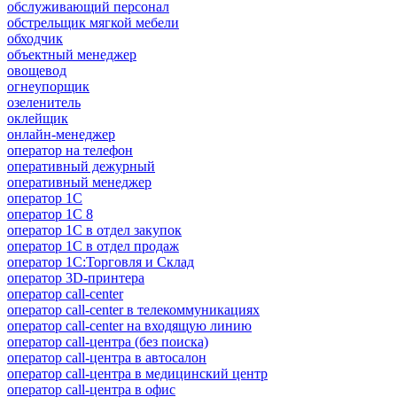
обслуживающий персонал
обстрельщик мягкой мебели
обходчик
объектный менеджер
овощевод
огнеупорщик
озеленитель
оклейщик
онлайн-менеджер
опeрaтoр нa тeлeфoн
оперативный дежурный
оперативный менеджер
оператор 1C
оператор 1С 8
оператор 1С в отдел закупок
оператор 1С в отдел продаж
оператор 1С:Торговля и Склад
оператор 3D-принтера
оператор call-center
оператор call-center в телекоммуникациях
оператор call-center на входящую линию
оператор call-центра (без поиска)
оператор call-центра в автосалон
оператор call-центра в медицинский центр
оператор call-центра в офис