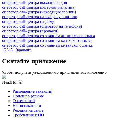
оператор call-центра выходного дня
оператор call-центра интернет-магазина
оператор call-центра (исходящие звонки)
оператор call-центра на входящую линию
оператор call-центра на дому
оператор call-центра (оператор на телефоне)
оператор call-центра (продажи)
оператор call-центра со знанием английского языка
оператор call-центра со знанием казахского языка
оператор call-центра со знанием китайского языка
1
2
3
4
5
...
9
дальше
Скачайте приложение
Чтобы получать уведомления о приглашениях мгновенно
HeadHunter
Размещение вакансий
Поиск по резюме
О компании
Наши вакансии
Реклама на сайте
Требования к ПО