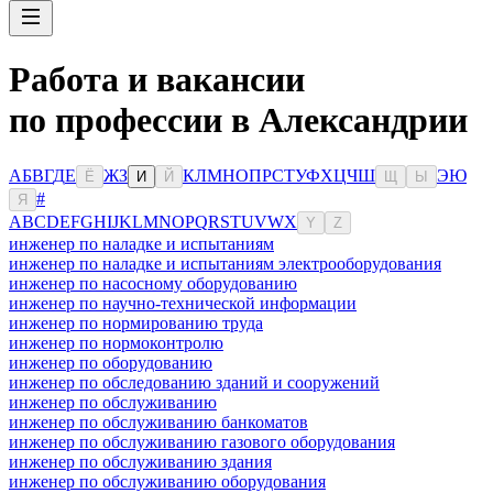
Работа и вакансии
по профессии в Александрии
А
Б
В
Г
Д
Е
Ж
З
К
Л
М
Н
О
П
Р
С
Т
У
Ф
Х
Ц
Ч
Ш
Э
Ю
Ё
И
Й
Щ
Ы
#
Я
A
B
C
D
E
F
G
H
I
J
K
L
M
N
O
P
Q
R
S
T
U
V
W
X
Y
Z
инженер по наладке и испытаниям
инженер по наладке и испытаниям электрооборудования
инженер по насосному оборудованию
инженер по научно-технической информации
инженер по нормированию труда
инженер по нормоконтролю
инженер по оборудованию
инженер по обследованию зданий и сооружений
инженер по обслуживанию
инженер по обслуживанию банкоматов
инженер по обслуживанию газового оборудования
инженер по обслуживанию здания
инженер по обслуживанию оборудования